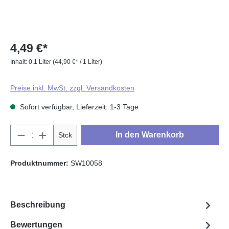
4,49 €*
Inhalt:
0.1 Liter
(44,90 €* / 1 Liter)
Preise inkl. MwSt. zzgl. Versandkosten
Sofort verfügbar, Lieferzeit: 1-3 Tage
Produkt Anzahl: Gib den gewünschten Wert e
In den Warenkorb
Stck
Produktnummer:
SW10058
Beschreibung
Bewertungen