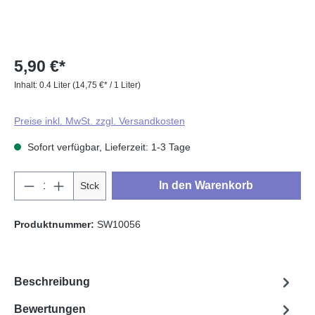
5,90 €*
Inhalt:
0.4 Liter
(14,75 €* / 1 Liter)
Preise inkl. MwSt. zzgl. Versandkosten
Sofort verfügbar, Lieferzeit: 1-3 Tage
Produkt Anzahl: Gib den gewünschten Wert e
In den Warenkorb
Stck
Produktnummer:
SW10056
Beschreibung
Bewertungen