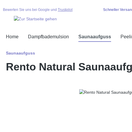
springen
Zur Hauptnavigation springen
Bewerten Sie uns bei Google und
Trustpilot
Schneller Versan
Home
Dampfbademulsion
Saunaaufguss
Peel
Saunaaufguss
Rento Natural Saunaauf
Bildergalerie überspringen