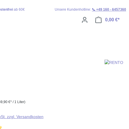
stenfrei
ab 60€
Unsere Kundenhotline:
📞 +49 160 - 6457360
0,00 €*
Ware
69,90 €* / 1 Liter)
wSt. zzgl. Versandkosten