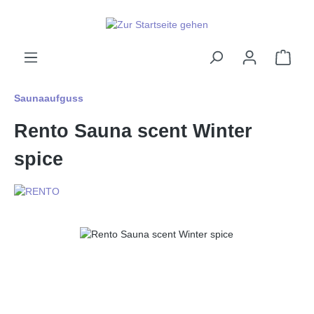
alt springen
Ware
Saunaaufguss
Rento Sauna scent Winter
spice
Bildergalerie überspringen