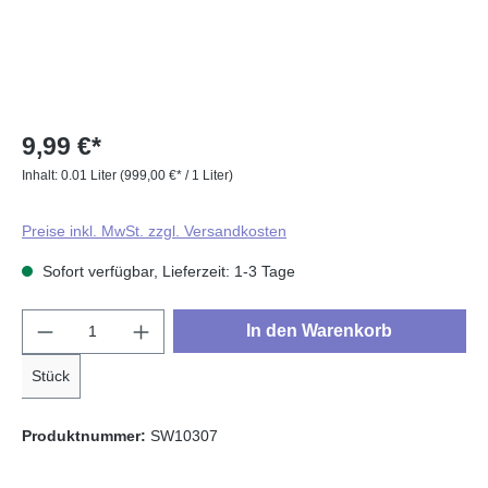
9,99 €*
Inhalt:
0.01 Liter
(999,00 €* / 1 Liter)
Preise inkl. MwSt. zzgl. Versandkosten
Sofort verfügbar, Lieferzeit: 1-3 Tage
Produkt Anzahl: Gib den gewünschten Wert e
In den Warenkorb
Stück
Produktnummer:
SW10307