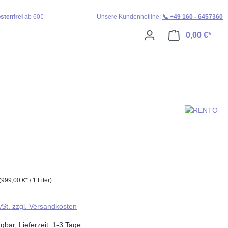
stenfrei
ab 60€
Unsere Kundenhotline:
📞 +49 160 - 6457360
0,00 €*
Ware
(999,00 €* / 1 Liter)
wSt. zzgl. Versandkosten
gbar, Lieferzeit: 1-3 Tage