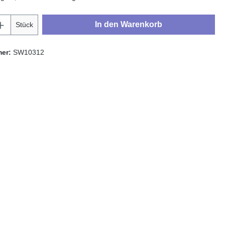
Anzahl: Gib den gewünschten Wert ein oder
In den Warenkorb
Stück
mer:
SW10312