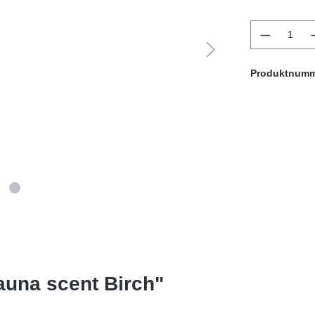
Produkt 
Produktnum
auna scent Birch"