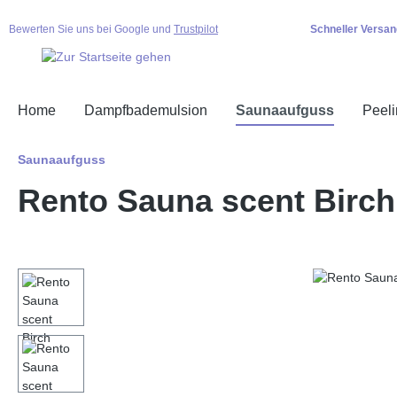
springen
Zur Hauptnavigation springen
Bewerten Sie uns bei Google und
Trustpilot
Schneller Versan
Home
Dampfbademulsion
Saunaaufguss
Peel
Saunaaufguss
Rento Sauna scent Birch
Bildergalerie überspringen