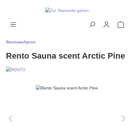
alt springen
Ware
Saunaaufguss
Rento Sauna scent Arctic Pine
Bildergalerie überspringen