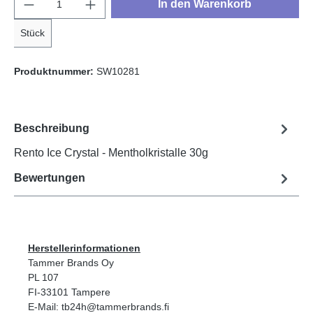
Produkt Anzahl: Gib den gewünschten Wert e
In den Warenkorb
Stück
Produktnummer:
SW10281
Beschreibung
Rento Ice Crystal - Mentholkristalle 30g
Bewertungen
Herstellerinformationen
Tammer Brands Oy
PL 107
FI-33101 Tampere
E-Mail: tb24h@tammerbrands.fi