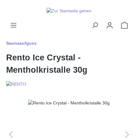
alt springen
Ware
Saunaaufguss
Rento Ice Crystal -
Mentholkristalle 30g
Bildergalerie überspringen