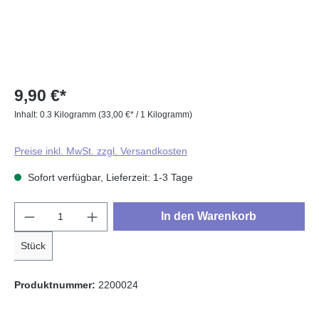
9,90 €*
Inhalt:
0.3 Kilogramm
(33,00 €* / 1 Kilogramm)
Preise inkl. MwSt. zzgl. Versandkosten
Sofort verfügbar, Lieferzeit: 1-3 Tage
Produkt Anzahl: Gib den gewünschten Wert e
In den Warenkorb
Stück
Produktnummer:
2200024