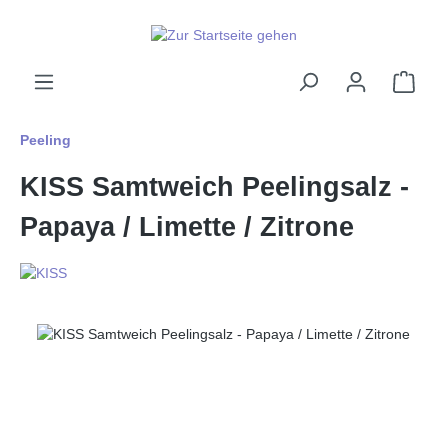
alt springen
Ware
Peeling
KISS Samtweich Peelingsalz -
Papaya / Limette / Zitrone
Bildergalerie überspringen