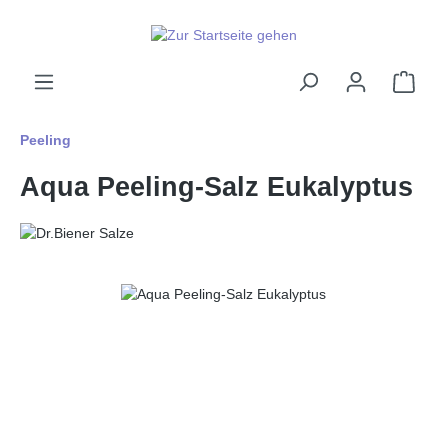
alt springen
Ware
Peeling
Aqua Peeling-Salz Eukalyptus
Bildergalerie überspringen