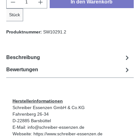
Produkt Anzahl: Gib den gewünschten Wert e
In den Warenkorb
Stück
Produktnummer:
SW10291.2
Beschreibung
Bewertungen
Herstellerinformationen
Schreiber Essenzen GmbH & Co.KG
Fahrenberg 26-34
D-22885 Barsbüttel
E-Mail: info@schreiber-essenzen.de
Webseite: https://www.schreiber-essenzen.de