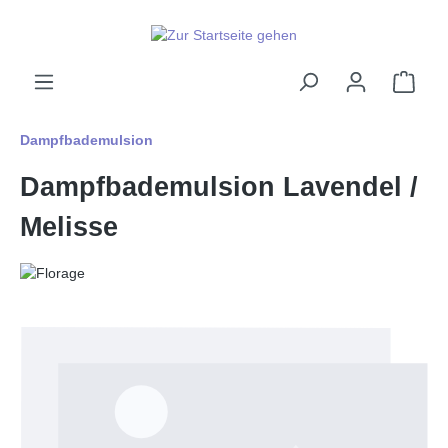
alt springen
Ware
Dampfbademulsion
Dampfbademulsion Lavendel /
Melisse
Bildergalerie überspringen