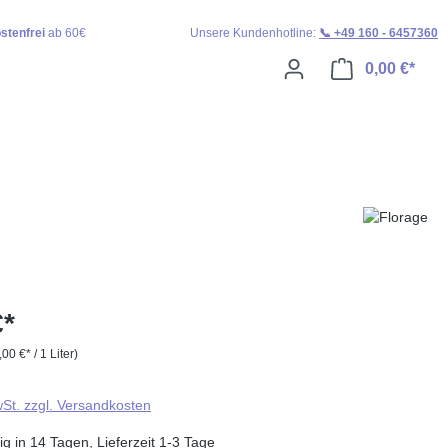
stenfrei
ab 60€
Unsere Kundenhotline:
📞 +49 160 - 6457360
0,00 €*
Ware
€*
,00 €* / 1 Liter)
wSt. zzgl. Versandkosten
g in 14 Tagen, Lieferzeit 1-3 Tage