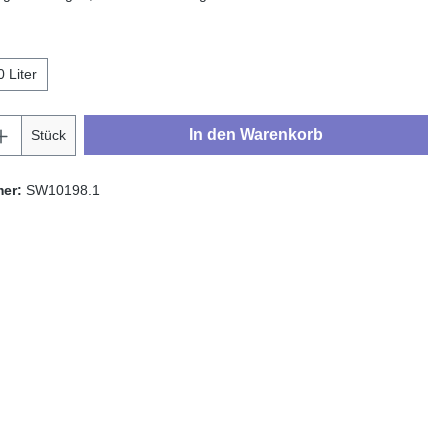
hlen
0 Liter
Anzahl: Gib den gewünschten Wert ein oder
In den Warenkorb
Stück
mer:
SW10198.1