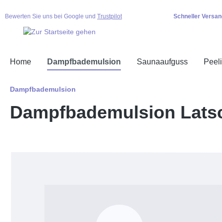
springen
Zur Hauptnavigation springen
Bewerten Sie uns bei Google und
Trustpilot
Schneller Versan
Home
Dampfbademulsion
Saunaaufguss
Peel
Dampfbademulsion
Dampfbademulsion Latsc
Bildergalerie überspringen