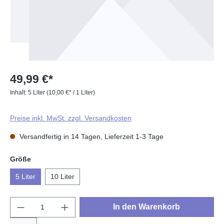
49,99 €*
Inhalt:
5 Liter
(10,00 €* / 1 Liter)
Preise inkl. MwSt. zzgl. Versandkosten
Versandfertig in 14 Tagen, Lieferzeit 1-3 Tage
auswählen
Größe
5 Liter
10 Liter
Produkt Anzahl: Gib den gewünschten Wert e
In den Warenkorb