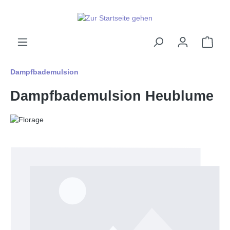
alt springen
Ware
Dampfbademulsion
Dampfbademulsion Heublume
Bildergalerie überspringen