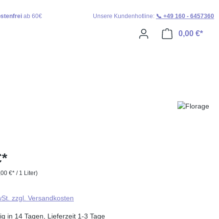
stenfrei
ab 60€
Unsere Kundenhotline:
📞 +49 160 - 6457360
0,00 €*
Ware
€*
,00 €* / 1 Liter)
wSt. zzgl. Versandkosten
g in 14 Tagen, Lieferzeit 1-3 Tage