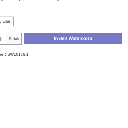
hlen
0 Liter
Anzahl: Gib den gewünschten Wert ein oder
In den Warenkorb
Stück
mer:
SW10176.1