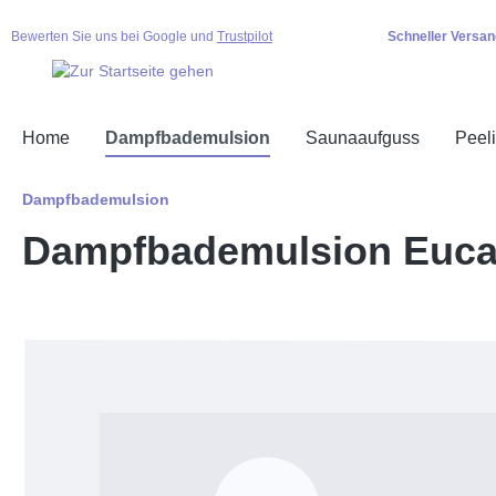
springen
Zur Hauptnavigation springen
Bewerten Sie uns bei Google und
Trustpilot
Schneller Versan
Home
Dampfbademulsion
Saunaaufguss
Peel
Dampfbademulsion
Dampfbademulsion Euc
Bildergalerie überspringen