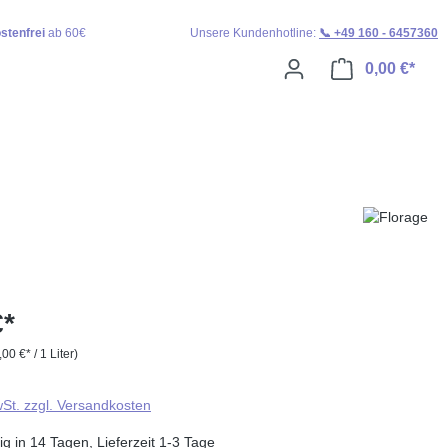
stenfrei
ab 60€
Unsere Kundenhotline:
📞 +49 160 - 6457360
0,00 €*
Ware
€*
,00 €* / 1 Liter)
wSt. zzgl. Versandkosten
g in 14 Tagen, Lieferzeit 1-3 Tage