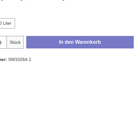
hlen
0 Liter
Anzahl: Gib den gewünschten Wert ein oder
In den Warenkorb
Stück
mer:
SW10264.1