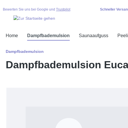
springen
Zur Hauptnavigation springen
Bewerten Sie uns bei Google und
Trustpilot
Schneller Versan
Home
Dampfbademulsion
Saunaaufguss
Peel
Dampfbademulsion
Dampfbademulsion Eucal
Bildergalerie überspringen